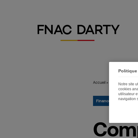
Politique
Accueil
>
Publications
>
Co
Notre site 
cookies ana
utilisateur 
navigation 
Finance
24.05.2023
Comp