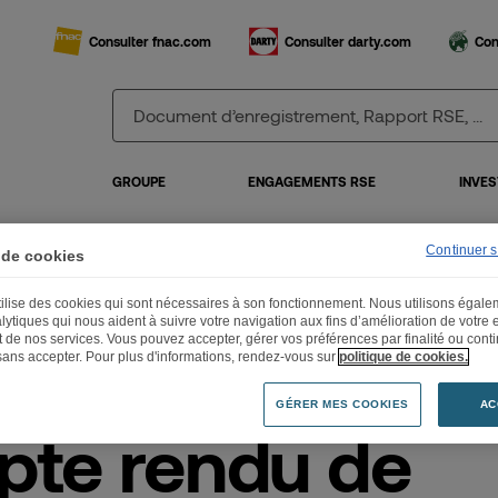
Consulter fnac.com
Consulter darty.com
Con
GROUPE
ENGAGEMENTS RSE
INVES
Continuer 
 de cookies
mpte rendu de l’Assemblée Générale du 24 mai 2023
utilise des cookies qui sont nécessaires à son fonctionnement. Nous utilisons égal
lytiques qui nous aident à suivre votre navigation aux fins d’amélioration de votre
et de nos services. Vous pouvez accepter, gérer vos préférences par finalité ou cont
sans accepter. Pour plus d'informations, rendez-vous sur
politique de cookies.
GÉRER MES COOKIES
AC
te rendu de