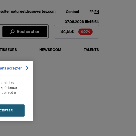
sulter natureetdecouvertes.com
Contact
FR
EN
07.08.2026 15:45:54
Action Fnac Darty - Cours de 
Rechercher
34,55€
0,00%
TISSEURS
NEWSROOM
TALENTS
sans accepter
ement des
 expérience
inuer votre
CEPTER