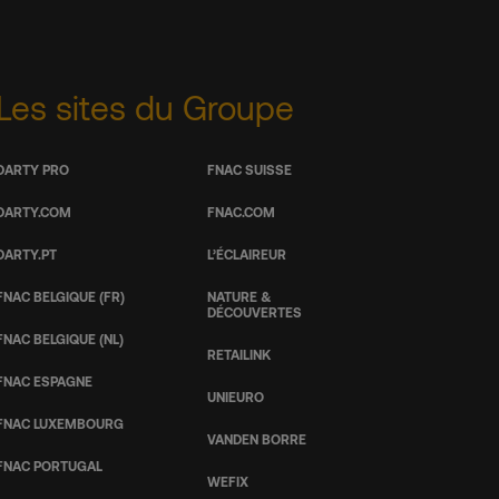
Les sites du Groupe
DARTY PRO
FNAC SUISSE
DARTY.COM
FNAC.COM
DARTY.PT
L’ÉCLAIREUR
FNAC BELGIQUE (FR)
NATURE &
DÉCOUVERTES
FNAC BELGIQUE (NL)
RETAILINK
FNAC ESPAGNE
UNIEURO
FNAC LUXEMBOURG
VANDEN BORRE
FNAC PORTUGAL
WEFIX