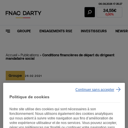
06.08.2026 17:35:27
Action Fnac Dar
34,55€
0,00%
GROUPE
ENGAGEMENTS RSE
INVESTISSEURS
NEWS
Accueil
>
Publications
>
Conditions financières de départ du dirigeant
mandataire social
Groupe
26.02.2021
Continuer sans accepter
Conditions financières de
Politique de cookies
départ du dirigeant
Notre site utilise des cookies qui sont nécessaires à son
mandataire social
fonctionnement. Nous utilisons également des cookies analytiques
qui nous aident à suivre votre navigation aux fins d’amélioration de
votre expérience utilisateur et de nos services. Vous pouvez accepter,
gérer vos préférences par finalité ou continuer votre navigation sans