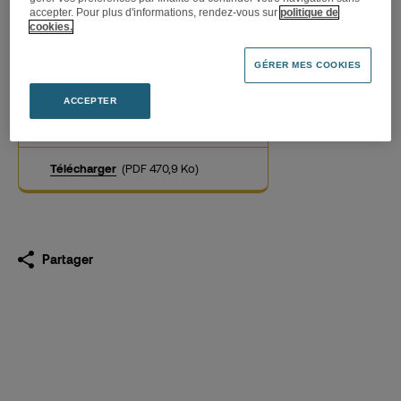
accepter. Pour plus d'informations, rendez-vous sur
politique de
cookies.
Conditions financières de
GÉRER MES COOKIES
départ du dirigeant
mandataire social
ACCEPTER
26.02.2021
Télécharger
(PDF 470,9 Ko)
Partager