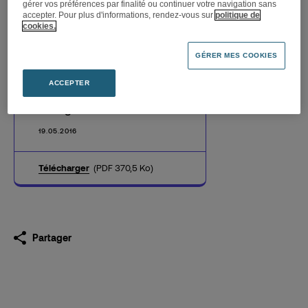
gérer vos préférences par finalité ou continuer votre navigation sans
accepter. Pour plus d'informations, rendez-vous sur
politique de
cookies.
GÉRER MES COOKIES
Darty poursuit l’expérience
NAO avec l’ouverture du
ACCEPTER
nouvel espace cuisine Darty
à Bergerac
19.05.2016
Télécharger
(PDF 370,5 Ko)
Partager