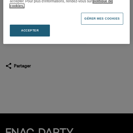
accepter. Pour plus d'informations, rendez-vous sur
politique de
Darty s’installe à Chambly
cookies.
(60)
GÉRER MES COOKIES
07.05.2024
ACCEPTER
Télécharger
(PDF 123,8 Ko)
Partager
Fnac Darty