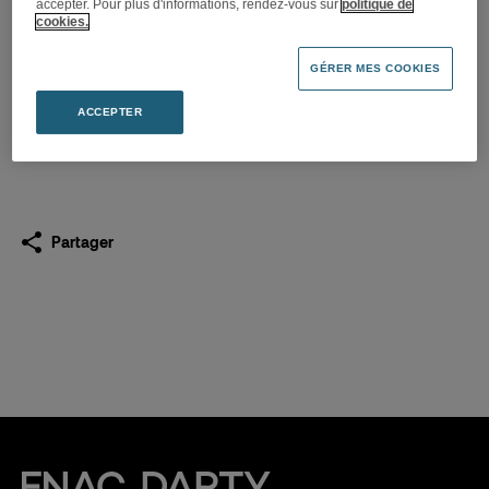
accepter. Pour plus d'informations, rendez-vous sur
politique de
Eléments de rémunération
cookies.
2015
GÉRER MES COOKIES
19.02.2016
ACCEPTER
Télécharger
(PDF 51,5 Ko)
Partager
Fnac Darty