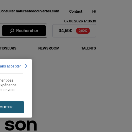
Consulter natureetdecouvertes.com
Contact
FR
07.08.2026 17:35:19
Action Fnac Darty - Cours de 
Rechercher
34,55€
0,00%
TISSEURS
NEWSROOM
TALENTS
sans accepter
ement des
 expérience
inuer votre
CEPTER
 son