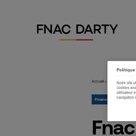
Politique
Accueil
>
Publications
>
Fna
Notre site 
cookies ana
utilisateur 
navigation 
Finance
23.02.2021
Fnac