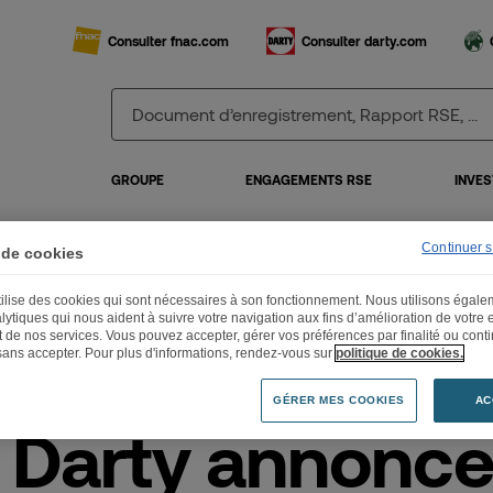
Consulter fnac.com
Consulter darty.com
GROUPE
ENGAGEMENTS RSE
INVES
Continuer 
 de cookies
c Darty annonce son plan stratégique Everyday
utilise des cookies qui sont nécessaires à son fonctionnement. Nous utilisons égal
lytiques qui nous aident à suivre votre navigation aux fins d’amélioration de votre
et de nos services. Vous pouvez accepter, gérer vos préférences par finalité ou cont
sans accepter. Pour plus d'informations, rendez-vous sur
politique de cookies.
GÉRER MES COOKIES
AC
 Darty annonce