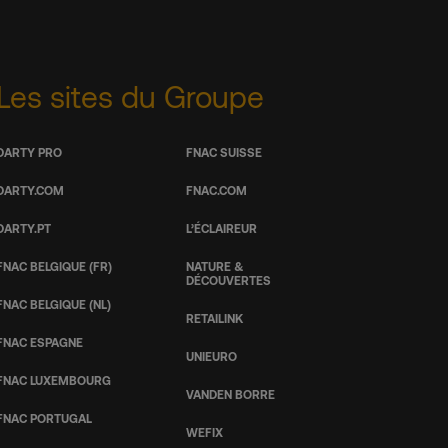
Les sites du Groupe
DARTY PRO
FNAC SUISSE
DARTY.COM
FNAC.COM
DARTY.PT
L’ÉCLAIREUR
FNAC BELGIQUE (FR)
NATURE &
DÉCOUVERTES
FNAC BELGIQUE (NL)
RETAILINK
FNAC ESPAGNE
UNIEURO
FNAC LUXEMBOURG
VANDEN BORRE
FNAC PORTUGAL
WEFIX