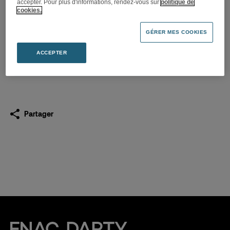
accepter. Pour plus d'informations, rendez-vous sur
politique de
Fnac Darty obtient la note A-
cookies.
du CDP
GÉRER MES COOKIES
07.12.2021
ACCEPTER
Télécharger
(PDF 237,7 Ko)
Partager
Fnac Darty