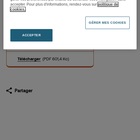
accepter. Pour plus d'informations, rendez-vous sur
politique de
cookies.
KOBO AURA H2O, la nouvelle
GÉRER MES COOKIES
liseuse étanche kobo by
Fnac
ACCEPTER
02.05.2017
Télécharger
(PDF 601,4 Ko)
Partager