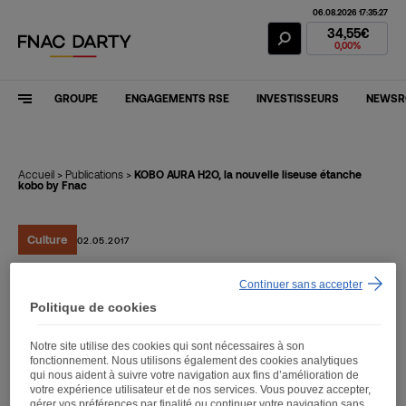
06.08.2026 17:35:27
Action Fnac Dar
34,55€
0,00%
GROUPE
ENGAGEMENTS RSE
INVESTISSEURS
NEWS
Accueil
>
Publications
>
KOBO AURA H2O, la nouvelle liseuse étanche
kobo by Fnac
Culture
02.05.2017
Continuer sans accepter
KOBO AURA H2O, la
Politique de cookies
nouvelle liseuse étanche
Notre site utilise des cookies qui sont nécessaires à son
kobo by Fnac
fonctionnement. Nous utilisons également des cookies analytiques
qui nous aident à suivre votre navigation aux fins d’amélioration de
votre expérience utilisateur et de nos services. Vous pouvez accepter,
gérer vos préférences par finalité ou continuer votre navigation sans