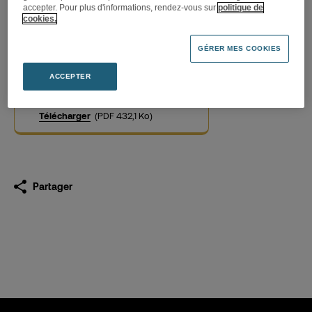
accepter. Pour plus d'informations, rendez-vous sur
politique de
cookies.
La Fnac annonce l’ouverture
GÉRER MES COOKIES
d’un magasin en Andorre
ACCEPTER
31.03.2016
Télécharger
(PDF 432,1 Ko)
Partager