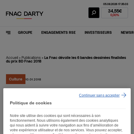
05.08.2026 17:35:03
Action Fnac Dar
34,55€
0,00%
GROUPE
ENGAGEMENTS RSE
INVESTISSEURS
NEWS
Accueil
>
Publications
>
La Fnac dévoile les 6 bandes dessinées finalistes
du prix BD Fnac 2018
Culture
10.01.2018
Continuer sans accepter
La Fnac dévoile les 6
Politique de cookies
bandes dessinées
Notre site utilise des cookies qui sont nécessaires à son
finalistes du prix BD Fnac
fonctionnement. Nous utilisons également des cookies analytiques
qui nous aident à suivre votre navigation aux fins d’amélioration de
2018
votre expérience utilisateur et de nos services. Vous pouvez accepter,