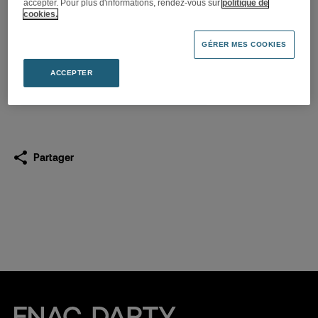
accepter. Pour plus d'informations, rendez-vous sur
politique de
La Fnac fait son « Tour de
cookies.
France de la mobilité »
GÉRER MES COOKIES
05.05.2022
ACCEPTER
Télécharger
(PDF 271,1 Ko)
Partager
Fnac Darty