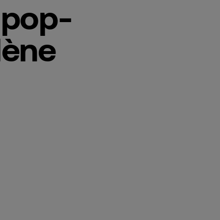
 pop-
lène