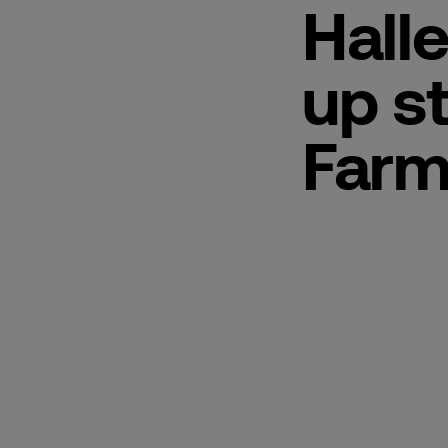
Hall
up s
Farm