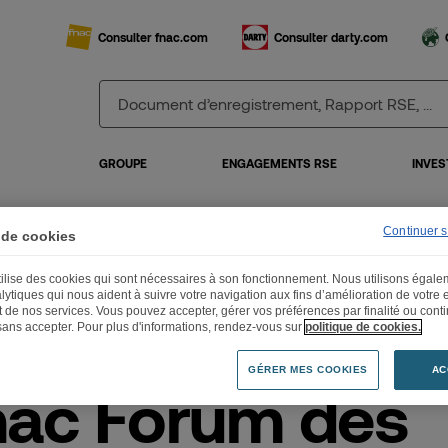
Consulter fnac.com
Consulter darty.com
GROUPE
ENGAGEMENTS RSE
INVES
Continuer 
 de cookies
Fnac Forum des Halles inaugure son pop-up store dédié à Mylène Farmer
utilise des cookies qui sont nécessaires à son fonctionnement. Nous utilisons égal
lytiques qui nous aident à suivre votre navigation aux fins d’amélioration de votre
et de nos services. Vous pouvez accepter, gérer vos préférences par finalité ou cont
sans accepter. Pour plus d'informations, rendez-vous sur
politique de cookies.
GÉRER MES COOKIES
AC
nac Forum des