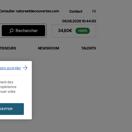
Consulter natureetdecouvertes.com
Contact
FR
06.08.2026 10:44:53
Action Fnac Darty - Cours de b
Rechercher
34,60€
+0,14%
TISSEURS
NEWSROOM
TALENTS
sans accepter
ement des
 expérience
inuer votre
CEPTER