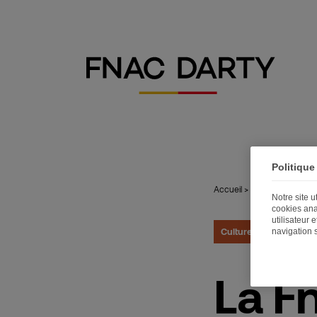
Politique
Accueil
>
Publications
>
La 
Notre site 
cookies ana
utilisateur 
Culture
navigation 
23.09.2024
La F