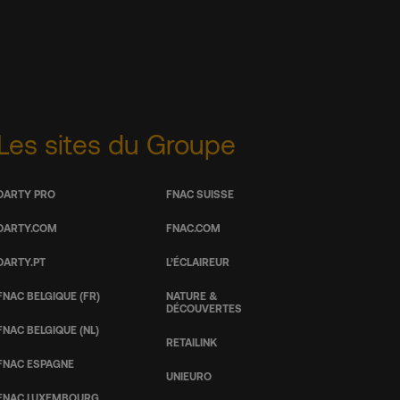
Les sites du Groupe
DARTY PRO
FNAC SUISSE
DARTY.COM
FNAC.COM
DARTY.PT
L’ÉCLAIREUR
FNAC BELGIQUE (FR)
NATURE &
DÉCOUVERTES
FNAC BELGIQUE (NL)
RETAILINK
FNAC ESPAGNE
UNIEURO
FNAC LUXEMBOURG