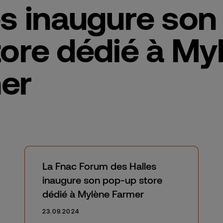
es inaugure son
tore dédié à My
er
La Fnac Forum des Halles
inaugure son pop-up store
dédié à Mylène Farmer
23.09.2024