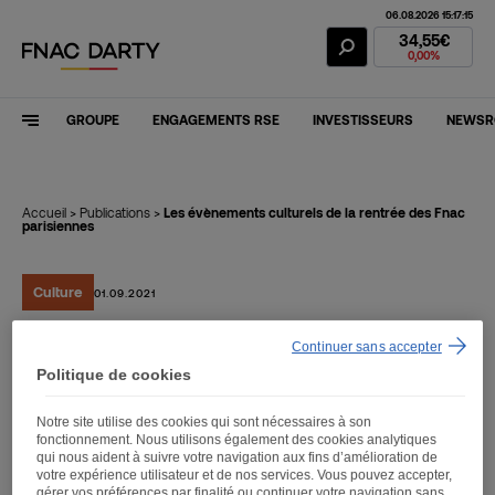
06.08.2026 15:17:15
Action Fnac Dar
34,55€
0,00%
GROUPE
ENGAGEMENTS RSE
INVESTISSEURS
NEWS
Accueil
>
Publications
>
Les évènements culturels de la rentrée des Fnac
parisiennes
Culture
01.09.2021
Continuer sans accepter
Les évènements culturels
Politique de cookies
de la rentrée des Fnac
Notre site utilise des cookies qui sont nécessaires à son
parisiennes
fonctionnement. Nous utilisons également des cookies analytiques
qui nous aident à suivre votre navigation aux fins d’amélioration de
votre expérience utilisateur et de nos services. Vous pouvez accepter,
gérer vos préférences par finalité ou continuer votre navigation sans