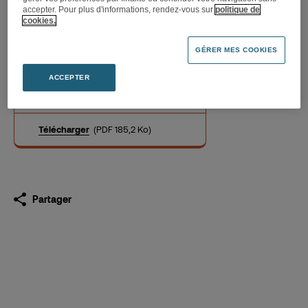
accepter. Pour plus d'informations, rendez-vous sur
politique de
cookies.
Les évènements culturels de
GÉRER MES COOKIES
la rentrée des Fnac
parisiennes
ACCEPTER
01.09.2021
Télécharger
(PDF 185,2 Ko)
Partager