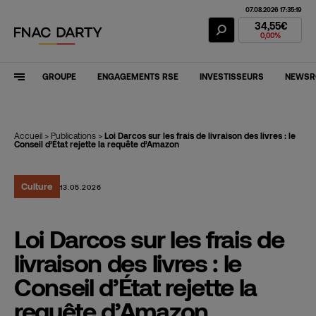
07.08.2026 17:35:19
Action Fnac Dar
34,55€
0,00%
GROUPE
ENGAGEMENTS RSE
INVESTISSEURS
NEWS
Accueil
>
Publications
>
Loi Darcos sur les frais de livraison des livres : le
Conseil d’État rejette la requête d’Amazon
Culture
13.05.2026
Loi Darcos sur les frais de
livraison des livres : le
Conseil d’État rejette la
requête d’Amazon