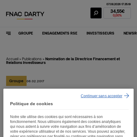
07.08.2026 17:35:19
Action Fnac Dar
34,55€
0,00%
GROUPE
ENGAGEMENTS RSE
INVESTISSEURS
NEWS
Accueil
>
Publications
>
Nomination de la Directrice Financement et
Relations Investisseurs
Groupe
06.02.2017
Continuer sans accepter
Nomination de la Directrice
Politique de cookies
Financement et Relations
Notre site utilise des cookies qui sont nécessaires à son
Investisseurs
fonctionnement. Nous utilisons également des cookies analytiques
qui nous aident à suivre votre navigation aux fins d’amélioration de
votre expérience utilisateur et de nos services. Vous pouvez accepter,
gérer vos préférences par finalité ou continuer votre navigation sans