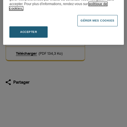
accepter. Pour plus d'informations, rendez-vous sur
politique de
cookies.
Nomination de la Directrice
GÉRER MES COOKIES
Financement et Relations
Investisseurs
ACCEPTER
06.02.2017
Télécharger
(PDF 134,3 Ko)
Partager