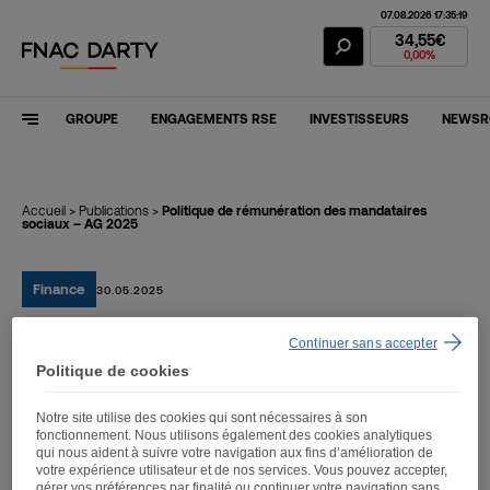
07.08.2026 17:35:19
Action Fnac Dar
34,55€
0,00%
GROUPE
ENGAGEMENTS RSE
INVESTISSEURS
NEWS
Accueil
>
Publications
>
Politique de rémunération des mandataires
sociaux – AG 2025
Finance
30.05.2025
Continuer sans accepter
Politique de rémunération
Politique de cookies
des mandataires sociaux –
Notre site utilise des cookies qui sont nécessaires à son
AG 2025
fonctionnement. Nous utilisons également des cookies analytiques
qui nous aident à suivre votre navigation aux fins d’amélioration de
votre expérience utilisateur et de nos services. Vous pouvez accepter,
gérer vos préférences par finalité ou continuer votre navigation sans