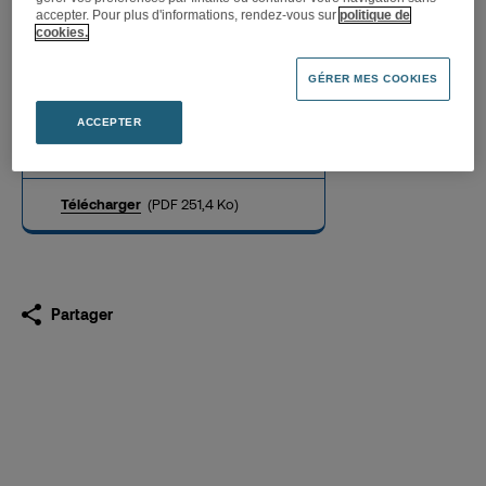
accepter. Pour plus d'informations, rendez-vous sur
politique de
cookies.
Politique de rémunération
GÉRER MES COOKIES
des mandataires sociaux –
AG 2025
ACCEPTER
30.05.2025
Télécharger
(PDF 251,4 Ko)
Partager