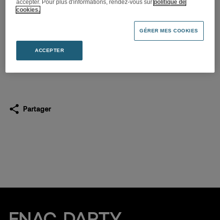
accepter. Pour plus d'informations, rendez-vous sur
politique de
Pop-up IAM Fnac à
cookies.
Marseille
GÉRER MES COOKIES
13.06.2025
ACCEPTER
Télécharger
(PDF 192,9 Ko)
Partager
Fnac Darty