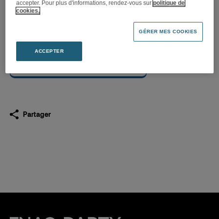
accepter. Pour plus d'informations, rendez-vous sur
politique de
cookies.
Projet de note en réponse
déposé auprès de l’AMF
GÉRER MES COOKIES
10.03.2026
ACCEPTER
Télécharger
(PDF 25,3 Mo)
Partager