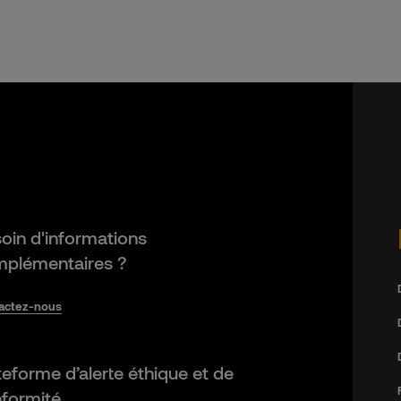
oin d'informations
plémentaires ?
actez-nous
teforme d’alerte éthique et de
formité