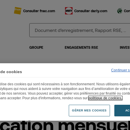
Consulter fnac.com
Consulter darty.com
Con
GROUPE
ENGAGEMENTS RSE
INVES
Continuer 
 de cookies
lication mensuelle du nombre d’actions composant le capital et du nombre de dr
utilise des cookies qui sont nécessaires à son fonctionnement. Nous utilisons égal
lytiques qui nous aident à suivre votre navigation aux fins d’amélioration de votre
et de nos services. Vous pouvez accepter, gérer vos préférences par finalité ou cont
sans accepter. Pour plus d'informations, rendez-vous sur
politique de cookies.
GÉRER MES COOKIES
AC
ication mensuel