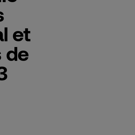
s
l et
s de
3