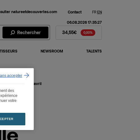
sulter natureetdecouvertes.com
Contact
FR
EN
06.08.2026 17:35:27
Action Fnac Darty - Cours de 
Rechercher
34,55€
0,00%
TISSEURS
NEWSROOM
TALENTS
sans accepter
oits de vote au 30 avril
ement des
 expérience
inuer votre
CEPTER
le