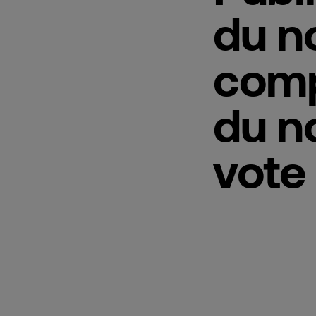
du n
comp
du n
vote