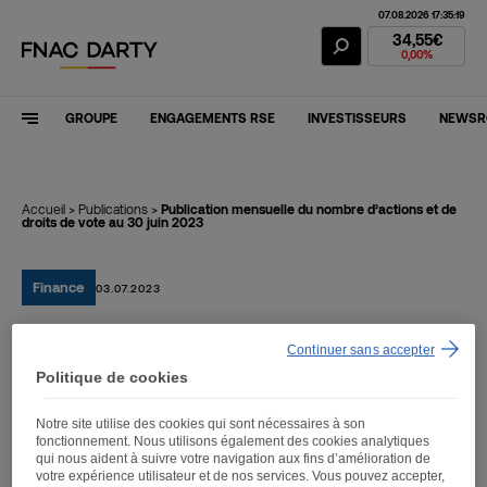
07.08.2026 17:35:19
Action Fnac Dar
34,55€
0,00%
GROUPE
ENGAGEMENTS RSE
INVESTISSEURS
NEWS
Accueil
>
Publications
>
Publication mensuelle du nombre d’actions et de
droits de vote au 30 juin 2023
Finance
03.07.2023
Continuer sans accepter
Publication mensuelle du
Politique de cookies
nombre d’actions et de
Notre site utilise des cookies qui sont nécessaires à son
droits de vote au 30 juin
fonctionnement. Nous utilisons également des cookies analytiques
qui nous aident à suivre votre navigation aux fins d’amélioration de
2023
votre expérience utilisateur et de nos services. Vous pouvez accepter,