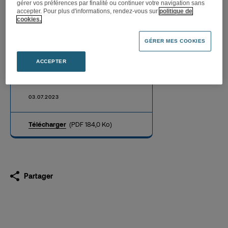
gérer vos préférences par finalité ou continuer votre navigation sans
accepter. Pour plus d'informations, rendez-vous sur
politique de
cookies.
GÉRER MES COOKIES
Publication mensuelle du
nombre d’actions et de
ACCEPTER
droits de vote au 30 juin
2023
03.07.2023
Télécharger
(PDF 184,0 Ko)
Partager