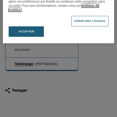
gérer vos préférences par finalité ou continuer votre navigation sans
accepter. Pour plus d'informations, rendez-vous sur
politique de
cookies.
GÉRER MES COOKIES
Publication mensuelle du
nombre d’actions et de
ACCEPTER
droits de vote au 31
décembre 2023
03.01.2024
Télécharger
(PDF 102,8 Ko)
Partager