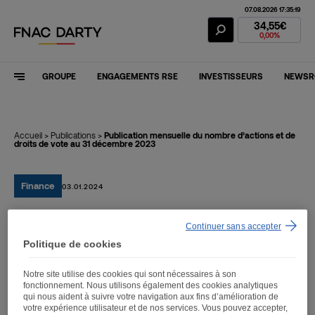
07.08.2026 17:35:19
Action Fnac Dar
34,55€
0,00%
GROUPE
ENGAGEMENTS RSE
INVESTISSEURS
NEWS
Accueil
>
Publications
>
Publication mensuelle du nombre d’actions et de
droits de vote au 31 décembre 2023
Finance
03.01.2024
Continuer sans accepter
Publication mensuelle du
Politique de cookies
nombre d’actions et de
Notre site utilise des cookies qui sont nécessaires à son
droits de vote au 31
fonctionnement. Nous utilisons également des cookies analytiques
qui nous aident à suivre votre navigation aux fins d’amélioration de
décembre 2023
votre expérience utilisateur et de nos services. Vous pouvez accepter,