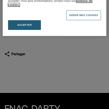
accepter. Pour plus d'informations, rendez-vous sur
politique de
Rachats du 29 juillet 2019 au
cookies.
2 août 2019
GÉRER MES COOKIES
04.08.2019
ACCEPTER
Télécharger
(PDF 526,6 Ko)
Partager
Fnac Darty