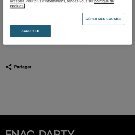
accepter. Pour plus d'informations, rendez-vous sur
politique de
Résultats annuels 2023 :
cookies.
résilience de l’activité
GÉRER MES COOKIES
22.02.2024
ACCEPTER
Télécharger
(PDF 383,0 Ko)
Partager
Fnac Darty