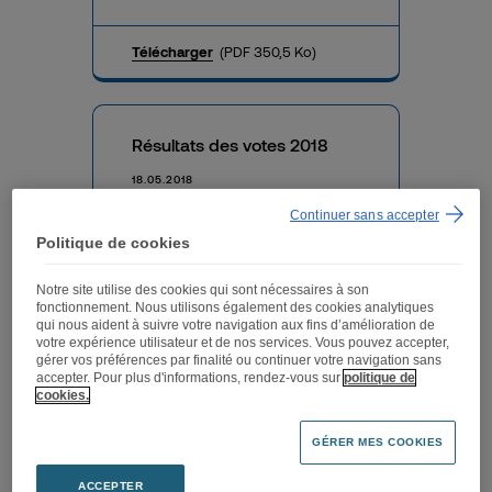
Télécharger
(PDF 350,5 Ko)
Résultats des votes 2018
18.05.2018
Continuer sans accepter
Télécharger
(PDF 350,5 Ko)
Politique de cookies
Notre site utilise des cookies qui sont nécessaires à son
fonctionnement. Nous utilisons également des cookies analytiques
qui nous aident à suivre votre navigation aux fins d’amélioration de
Avis de convocation du 2
votre expérience utilisateur et de nos services. Vous pouvez accepter,
mai 2018
gérer vos préférences par finalité ou continuer votre navigation sans
accepter. Pour plus d'informations, rendez-vous sur
politique de
01.05.2018
cookies.
GÉRER MES COOKIES
Télécharger
(PDF 243,3 Ko)
ACCEPTER