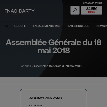
07.08.2026 17:35:19
Action Fnac Dar
34,55€
0,00%
GROUPE
ENGAGEMENTS RSE
INVESTISSEURS
NEWS
Assemblée Générale du 18
mai 2018
Accueil
>
Assemblée Générale du 18 mai 2018
Résultats des votes
23.05.2018