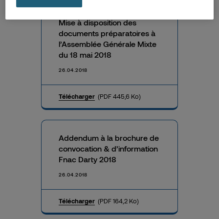
Mise à disposition des
documents préparatoires à
l’Assemblée Générale Mixte
du 18 mai 2018
26.04.2018
Télécharger
(PDF 445,6 Ko)
Addendum à la brochure de
convocation & d’information
Fnac Darty 2018
26.04.2018
Télécharger
(PDF 164,2 Ko)