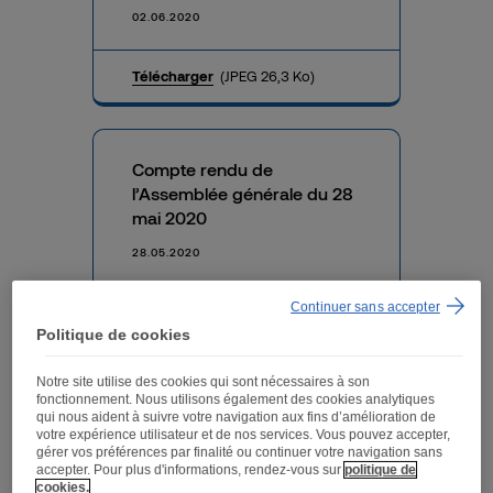
02.06.2020
Télécharger
(JPEG 26,3 Ko)
Compte rendu de
l’Assemblée générale du 28
mai 2020
28.05.2020
Continuer sans accepter
Télécharger
(PDF 440,0 Ko)
Politique de cookies
Notre site utilise des cookies qui sont nécessaires à son
fonctionnement. Nous utilisons également des cookies analytiques
Présentation de l’Assemblée
qui nous aident à suivre votre navigation aux fins d’amélioration de
générale du 28 mai 2020
votre expérience utilisateur et de nos services. Vous pouvez accepter,
gérer vos préférences par finalité ou continuer votre navigation sans
27.05.2020
accepter. Pour plus d'informations, rendez-vous sur
politique de
cookies.