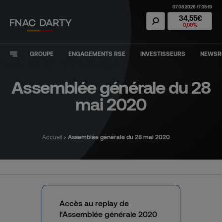
07.08.2026 17:35:19
Action Fnac Dar
34,55€
0,00%
GROUPE
ENGAGEMENTS RSE
INVESTISSEURS
NEWS
Assemblée générale du 28
mai 2020
Accueil
>
Assemblée générale du 28 mai 2020
Accès au replay de
l’Assemblée générale 2020