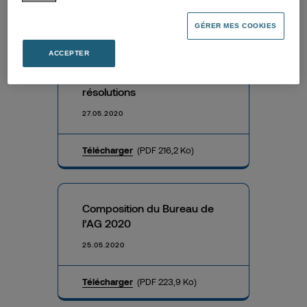
Télécharger
(PDF 3,8 Mo)
GÉRER MES COOKIES
ACCEPTER
Résultat des votes des
résolutions
27.05.2020
Télécharger
(PDF 216,2 Ko)
Composition du Bureau de
l’AG 2020
25.05.2020
Télécharger
(PDF 223,9 Ko)