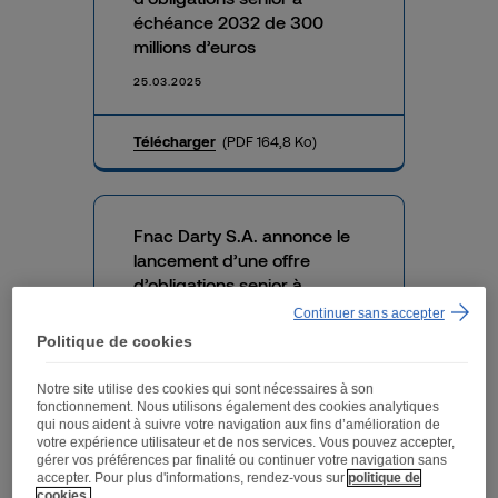
échéance 2032 de 300
millions d’euros
25.03.2025
Télécharger
(PDF 164,8 Ko)
Fnac Darty S.A. annonce le
lancement d’une offre
d’obligations senior à
échéance 2032 de 300
Continuer sans accepter
millions d’euros
Politique de cookies
24.03.2025
Notre site utilise des cookies qui sont nécessaires à son
fonctionnement. Nous utilisons également des cookies analytiques
qui nous aident à suivre votre navigation aux fins d’amélioration de
Télécharger
(PDF 175,8 Ko)
votre expérience utilisateur et de nos services. Vous pouvez accepter,
gérer vos préférences par finalité ou continuer votre navigation sans
accepter. Pour plus d'informations, rendez-vous sur
politique de
cookies.