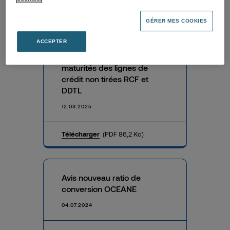
S&P relève la perspective
de Fnac Darty à « stable »
GÉRER MES COOKIES
et confirme la notation BB+,
ACCEPTER
Succès de la renégociation
et de l’allongement des
maturités des lignes de
crédit non tirées RCF et
DDTL
12.03.2025
Télécharger
(PDF 86,2 Ko)
Avis nouveau ratio de
conversion OCEANE
04.07.2024