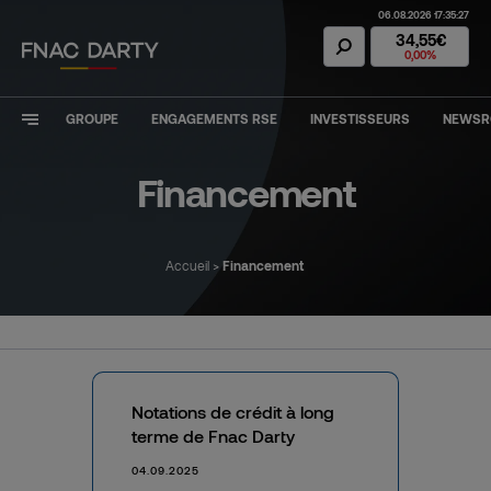
06.08.2026 17:35:27
Action Fnac Dar
34,55€
0,00%
GROUPE
ENGAGEMENTS RSE
INVESTISSEURS
NEWS
Financement
Accueil
>
Financement
Notations de crédit à long
terme de Fnac Darty
04.09.2025