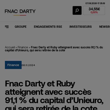
07.08.2026 17:35:19
Action Fnac Dar
34,55€
0,00%
GROUPE
ENGAGEMENTS RSE
INVESTISSEURS
NEWS
Accueil
>
Finance
>
Fnac Darty et Ruby atteignent avec succès 91,1 % du
capital d’Unieuro, qui sera retirée de la cote
Finance
08.11.2024
Fnac Darty et Ruby
atteignent avec succès
91,1 % du capital d’Unieuro,
qui sera retirée de la cote