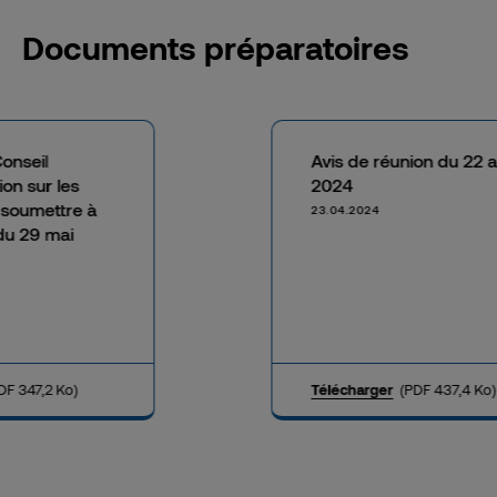
Documents préparatoires
onseil
Avis de réunion du 22 av
ion sur les
2024
à soumettre à
23.04.2024
du 29 mai
DF 347,2 Ko)
Télécharger
(PDF 437,4 Ko)