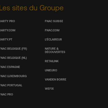
Les sites du Groupe
DARTY PRO
FNAC SUISSE
DARTY.COM
FNAC.COM
DARTY.PT
L’ÉCLAIREUR
FNAC BELGIQUE (FR)
NATURE &
DÉCOUVERTES
FNAC BELGIQUE (NL)
RETAILINK
FNAC ESPAGNE
UNIEURO
FNAC LUXEMBOURG
VANDEN BORRE
FNAC PORTUGAL
WEFIX
FNAC PRO