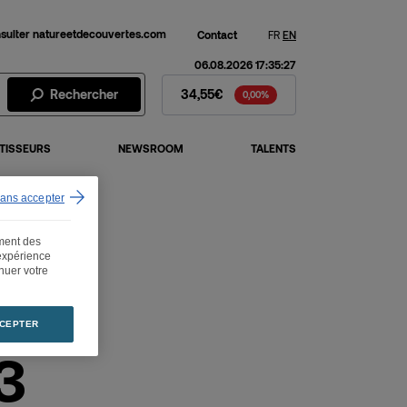
sulter natureetdecouvertes.com
Contact
FR
EN
06.08.2026 17:35:27
Action Fnac Darty - Cours de 
Rechercher
34,55€
0,00%
TISSEURS
NEWSROOM
TALENTS
sans accepter
ement des
 expérience
inuer votre
CEPTER
3