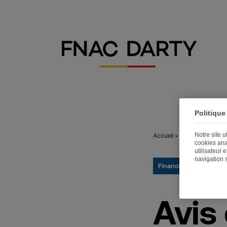
Politique
Notre site 
Accueil
>
Publications
>
Avi
cookies ana
utilisateur 
navigation 
Finance
13.04.2022
Avis