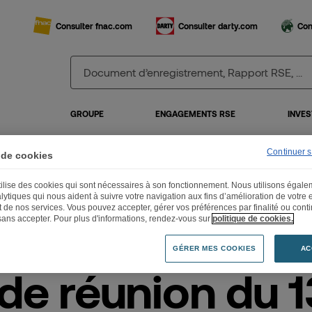
Consulter fnac.com
Consulter darty.com
Con
GROUPE
ENGAGEMENTS RSE
INVES
Continuer 
 de cookies
utilise des cookies qui sont nécessaires à son fonctionnement. Nous utilisons égal
s de réunion du 13 avril 2022
lytiques qui nous aident à suivre votre navigation aux fins d’amélioration de votre
et de nos services. Vous pouvez accepter, gérer vos préférences par finalité ou cont
sans accepter. Pour plus d'informations, rendez-vous sur
politique de cookies.
GÉRER MES COOKIES
AC
 de réunion du 1