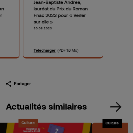
Jean-Baptiste Andrea,
an
lauréat du Prix du Roman
r
Fnac 2023 pour « Veiller
sur elle »
30.08.2023
Télécharger
(PDF 1,6 Mo)
Partager
Actualités similaires
Culture
Culture