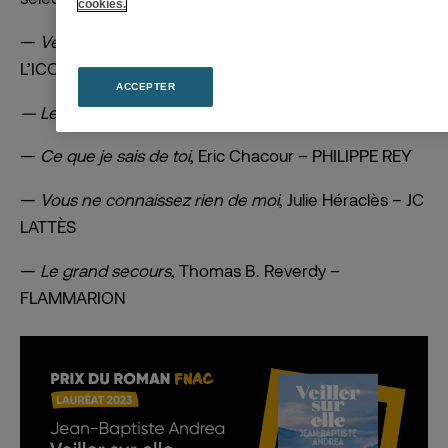
cookies.
—
Veiller sur elle
, Jean-Baptiste Andrea – ÉDITIONS DE
L’ICONOCLASTE
ACCEPTER
— Les silences des pères
, Rachid Benzine – SEUIL
—
Ce que je sais de toi
, Eric Chacour – PHILIPPE REY
—
Vous ne connaissez rien de moi
, Julie Héraclès – JC
LATTÈS
—
Le grand secours
, Thomas B. Reverdy –
FLAMMARION