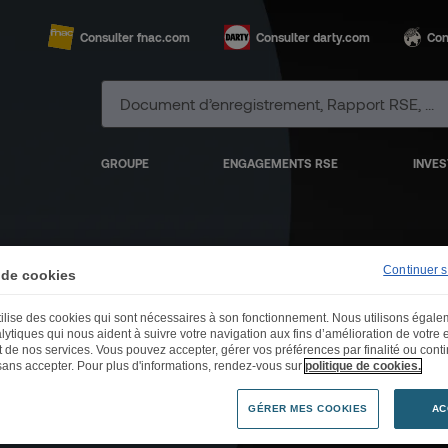
Consulter fnac.com
Consulter darty.com
Con
GROUPE
ENGAGEMENTS RSE
INVES
Continuer 
 de cookies
emblée général
utilise des cookies qui sont nécessaires à son fonctionnement. Nous utilisons égal
lytiques qui nous aident à suivre votre navigation aux fins d’amélioration de votre
et de nos services. Vous pouvez accepter, gérer vos préférences par finalité ou cont
17 juin 2016
sans accepter. Pour plus d'informations, rendez-vous sur
politique de cookies.
GÉRER MES COOKIES
AC