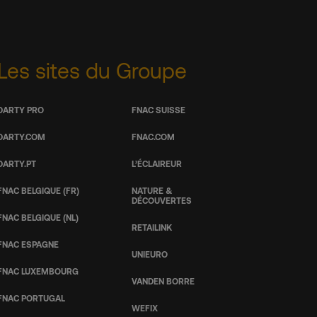
Les sites du Groupe
DARTY PRO
FNAC SUISSE
DARTY.COM
FNAC.COM
DARTY.PT
L’ÉCLAIREUR
FNAC BELGIQUE (FR)
NATURE &
DÉCOUVERTES
FNAC BELGIQUE (NL)
RETAILINK
FNAC ESPAGNE
UNIEURO
FNAC LUXEMBOURG
VANDEN BORRE
FNAC PORTUGAL
WEFIX