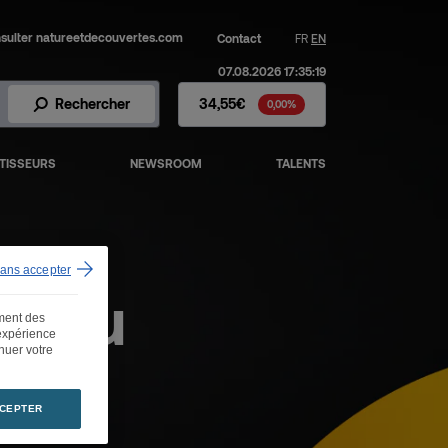
sulter natureetdecouvertes.com
Contact
FR
EN
07.08.2026 17:35:19
Action Fnac Darty - Cours de 
Rechercher
34,55€
0,00%
TISSEURS
NEWSROOM
TALENTS
sans accepter
e du
ement des
 expérience
inuer votre
CEPTER