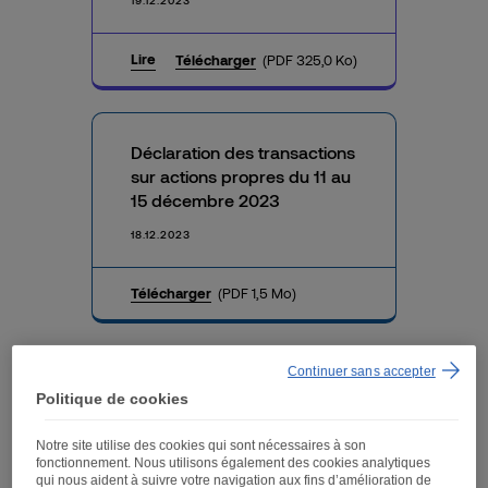
19.12.2023
Lire
Télécharger
(PDF 325,0 Ko)
Déclaration des transactions
sur actions propres du 11 au
15 décembre 2023
18.12.2023
Télécharger
(PDF 1,5 Mo)
Continuer sans accepter
Fnac Darty annonce le
Politique de cookies
succès de la renégociation
de sa ligne de crédit RCF et
Notre site utilise des cookies qui sont nécessaires à son
l’extension de sa ligne de
fonctionnement. Nous utilisons également des cookies analytiques
crédit non tirée Delayed
qui nous aident à suivre votre navigation aux fins d’amélioration de