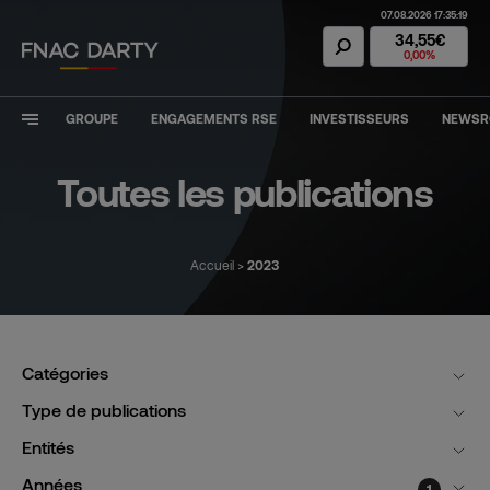
07.08.2026 17:35:19
Action Fnac Dar
34,55€
0,00%
GROUPE
ENGAGEMENTS RSE
INVESTISSEURS
NEWS
Toutes les publications
Accueil
>
2023
Catégories
Type de publications
Entités
Années
1