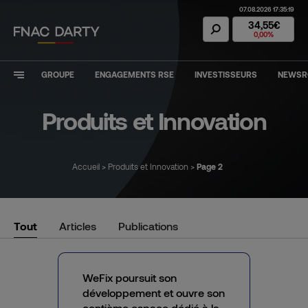
07.08.2026 17:35:19
Action Fnac Dar
34,55€
0,00%
GROUPE
ENGAGEMENTS RSE
INVESTISSEURS
NEWS
Produits et Innovation
Accueil
>
Produits et Innovation
>
Page 2
Filtrer les résultats
Tout
Articles
Publications
WeFix poursuit son
développement et ouvre son
centième espace dédié à la